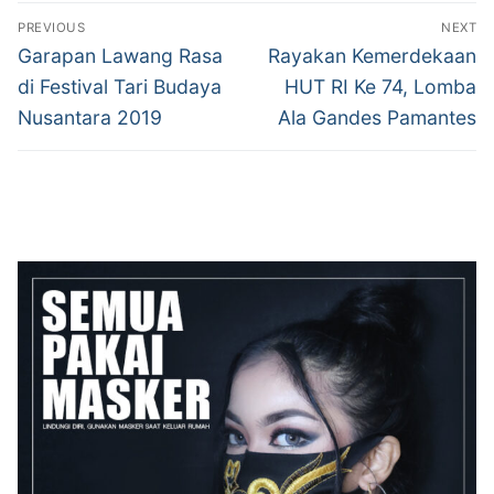
Post
PREVIOUS
NEXT
navigation
Previous
Next
Garapan Lawang Rasa
Rayakan Kemerdekaan
post:
post:
di Festival Tari Budaya
HUT RI Ke 74, Lomba
Nusantara 2019
Ala Gandes Pamantes