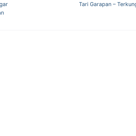
Next
gar
Tari Garapan – Terku
post:
an