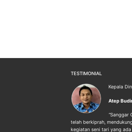
TESTIMONIAL
Kepala Di
Atep Budi
“
Sanggar G
telah berkiprah, menduku
kegiatan seni tari yang ada