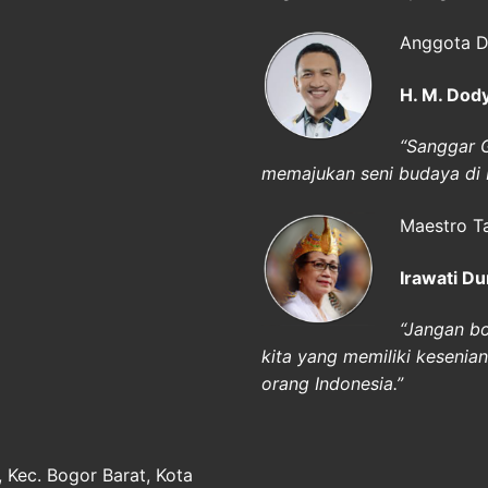
Anggota D
H. M. Dod
“Sanggar G
memajukan seni budaya di 
Maestro T
Irawati Du
“Jangan bo
kita yang memiliki kesenian i
orang Indonesia.”
, Kec. Bogor Barat, Kota