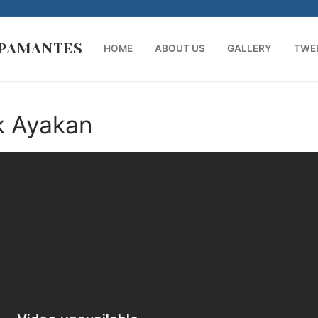
 PAMANTES
HOME
ABOUT US
GALLERY
TWE
Search for:
k Ayakan