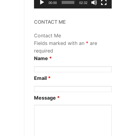
00:00
02:32
CONTACT ME
Contact Me
Fields marked with an
*
are
required
Name
*
Email
*
Message
*