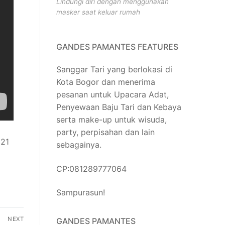
Lindungi diri dengan menggunakan
masker saat keluar rumah
GANDES PAMANTES FEATURES
Sanggar Tari yang berlokasi di
Kota Bogor dan menerima
pesanan untuk Upacara Adat,
Penyewaan Baju Tari dan Kebaya
serta make-up untuk wisuda,
party, perpisahan dan lain
 21
sebagainya.
CP:081289777064
Sampurasun!
NEXT
GANDES PAMANTES