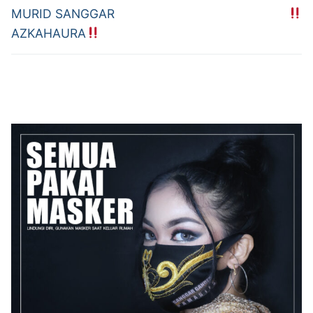
post:
post:
MURID SANGGAR
AZKAHAURA